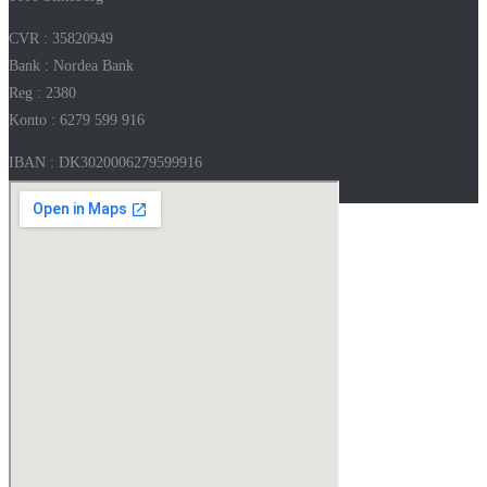
CVR : 35820949
Bank : Nordea Bank
Reg : 2380
Konto : 6279 599 916
IBAN : DK3020006279599916
SWIFT : NDEADKKK