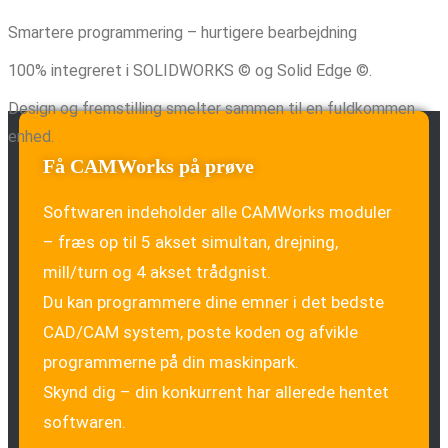
Smartere programmering – hurtigere bearbejdning
100% integreret i SOLIDWORKS © og Solid Edge ©.
Design og fremstilling smelter sammen til en fuldkommen
enhed.
Få CAMWorks på prøve
Softwaren indeholder alle CAMWorks moduler
– fræs op til 5 akset simultan, drejning,
mill/turn og 4 akset trådgnist.
Du kan programmere dine emner i det bedste
CAD/CAM system, poste koden og afvikle
programmerne på din maskinpark.
Skynd dig – din konkurrent har allerede hentet
softwaren.