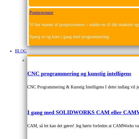
Postprocessor
Vi har masser af postprocessore – måske en til din maskine og
Spørg os og kom i gang med programmering.
BLOG
CNC programmering og kunstig intelligens
CNC Programmering & Kunstig Intelligens I dette indlæg vil je
I gang med SOLIDWORKS CAM eller CAM
CAM, så let kan det gøres! Jeg hørte forleden at CAMWorks 