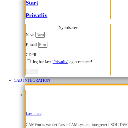
Start
Privatliv
Nyhedsbrev
Navn
E-mail
GDPR
Jeg har læst
'Privatliv'
og accepterer!
Send
CAD INTEGRATION
Læs mere
CAMWorks var det første CAM system, integreret i SOLID