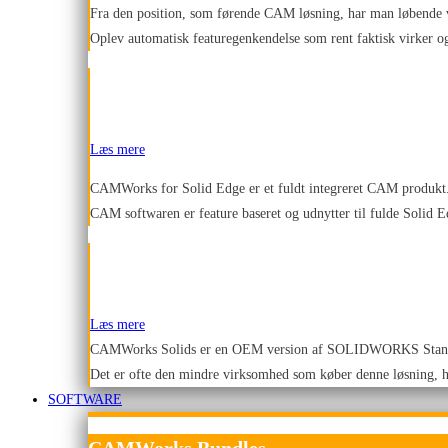
Fra den position, som førende CAM løsning, har man løbende v
Oplev automatisk featuregenkendelse som rent faktisk virker o
Læs mere
CAMWorks for Solid Edge er et fuldt integreret CAM produkt
CAM softwaren er feature baseret og udnytter til fulde Solid
Læs mere
CAMWorks Solids er en OEM version af SOLIDWORKS Stan
Det er ofte den mindre virksomhed som køber denne løsning, h
SOFTWARE
CAMWorks Bundles