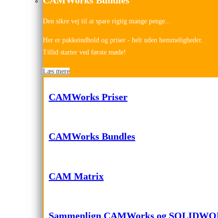
Den sikre vej til at spare rigtig mange penge...
Her er pakkeindhold og priser - helt uden hemmeligheder.
Tillid starter ved første møde!
Læs mere
CAMWorks Priser
CAMWorks Bundles
CAM Matrix
Sammenlign CAMWorks og SOLIDW