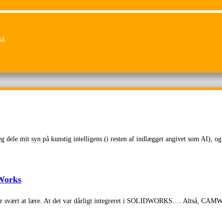
så.
g dele mit syn på kunstig intelligens (i resten af indlægget angivet som AI),
Works
var svært at lære. At det var dårligt integreret i SOLIDWORKS…. Altså, C