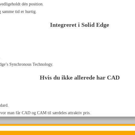
edligeholdt dén position.
g samme tid er hurtig.
Integreret i Solid Edge
.
 Edge’s Synchronous Technology.
Hvis du ikke allerede har CAD
dard.
vor man får CAD og CAM til særdeles attraktiv pris.