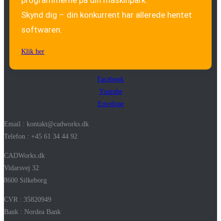
Skynd dig – din konkurrent har allerede hentet
softwaren.
Klik her
Facebook
Youtube
Envelope
Email : kontakt@cadworks.dk
Telefon : +45 61 34 44 92
CADWorks.dk
Vidarsvej 32
8600 Silkeborg
CVR : 35820949
Bank : Nordea Bank