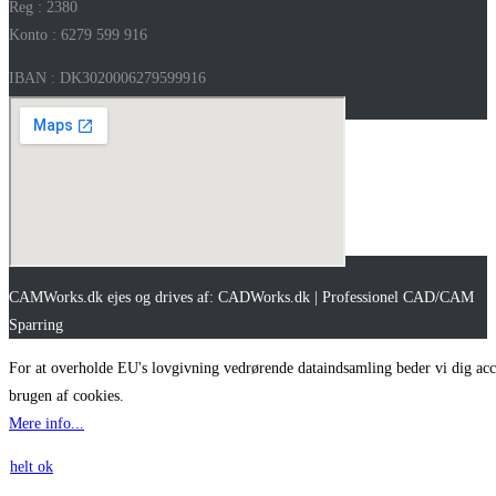
Reg : 2380
Konto : 6279 599 916
IBAN : DK3020006279599916
SWIFT : NDEADKKK
CAMWorks.dk ejes og drives af: CADWorks.dk | Professionel CAD/CAM
Sparring
For at overholde EU's lovgivning vedrørende dataindsamling beder vi dig acc
brugen af cookies.
Mere info...
helt ok