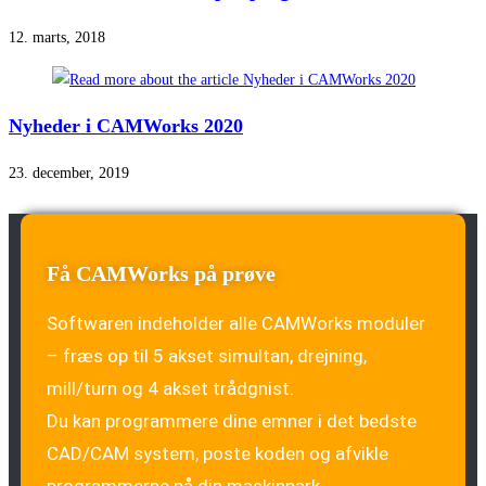
12. marts, 2018
Nyheder i CAMWorks 2020
23. december, 2019
Få CAMWorks på prøve
Softwaren indeholder alle CAMWorks moduler
– fræs op til 5 akset simultan, drejning,
mill/turn og 4 akset trådgnist.
Du kan programmere dine emner i det bedste
CAD/CAM system, poste koden og afvikle
programmerne på din maskinpark.